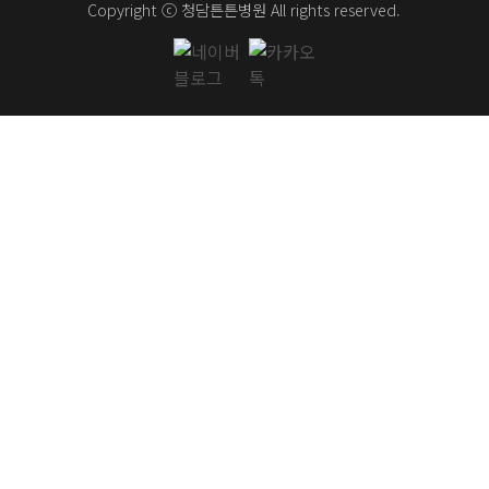
Copyright ⓒ 청담튼튼병원 All rights reserved.