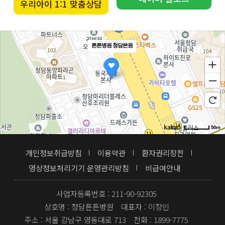
우리아이 1:1 맞춤상담
튼튼병원 청담본원
50m
개인정보취급방침
이용약관
환자권리장전
영상정보처리기기 운영관리방침
비급여안내
사업자등록번호 : 211-90-92305
상호명 : 청담튼튼병원
대표자 : 이창인
주소 : 서울 강남구 영동대로 713
전화 : 1899-7775