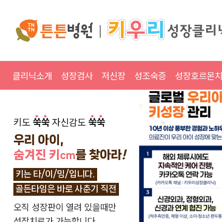
클리닉소개
성장검사
저신장
성조숙증
성장호르몬
키도
쑥
쑥
자신감도
쑥
쑥
우리 아이,
숨겨진 키
를 찾아라
!
cm
키는 타/이/밍/입니다.
골든타임은 바로 사춘기 직전
오직 성장판이 열려 있을때만
성장치료가 가능합니다.